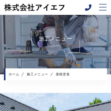
ホーム
私たちについて
施工メニュー
キャンペーン
MENU
施工メニュー
施工実績
施工の流れ
よくあるご質問
ホーム
施工メニュー
屋根塗装
お知らせ
コンテンツ
プライバシーポリシー